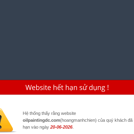
Website hết hạn sử dụng !
Hệ thống thấy rằng website
oilpaintingdc.com
(hoangmanhchien) của quý khách đã 
hạn vào ngày
20-06-2026
.