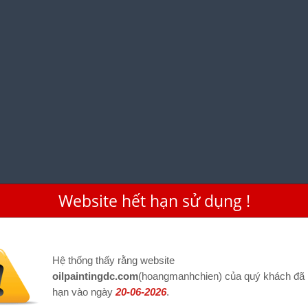
Website hết hạn sử dụng !
Hệ thống thấy rằng website
oilpaintingdc.com
(hoangmanhchien) của quý khách đã 
hạn vào ngày
20-06-2026
.